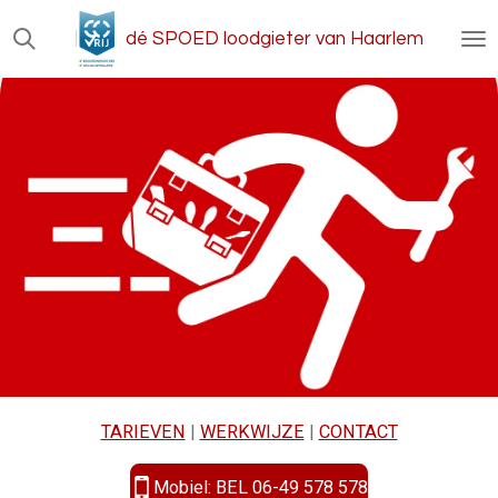
Ga
dé SPOED loodgieter van Haarlem
direct
naar
de
hoofdinhoud
TARIEVEN
|
WERKWIJZE
|
CONTACT
Mobiel: BEL 06-49 578 578