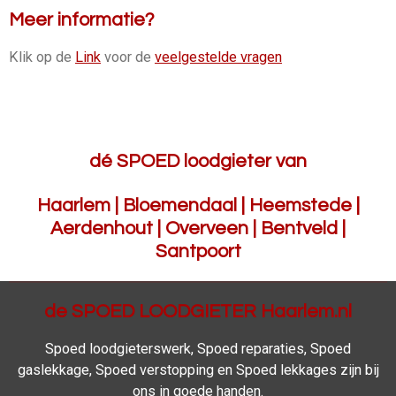
Meer informatie?
Klik op de
Link
voor de
veelgestelde vragen
dé SPOED loodgieter van
Haarlem | Bloemendaal | Heemstede |
Aerdenhout | Overveen | Bentveld |
Santpoort
de SPOED LOODGIETER Haarlem.nl
Spoed loodgieterswerk, Spoed reparaties, Spoed
gaslekkage, Spoed verstopping en Spoed lekkages zijn bij
ons in goede handen.