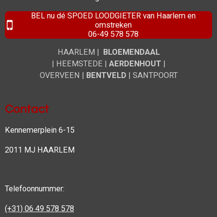
BEL nu dé SPOED LOODGIETER van Haarlem en
omstreken
06-49 578 578
HAARLEM |
BLOEMENDAAL
|
HEEMSTEDE
|
AERDENHOUT
|
OVERVEEN |
BENTVELD
| SANTPOORT
Contact
Kennemerplein 6-15
2011 MJ HAARLEM
Telefoonnummer:
(+31) 06 49 578 578