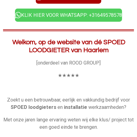
KLIK HIER VOOR WHATSAPP: +31649578578
Welkom, op de website van dé SPOED
LOODGIETER van Haarlem
[onderdeel van ROOD GROUP]
★
★
★
★★
Zoekt u een betrouwbaar, eerlijk en vakkundig bedrijf voor
SPOED
loodgieters
en
installatie
werkzaamheden?
Met onze jaren lange ervaring weten wij elke klus/ project tot
een goed einde te brengen.